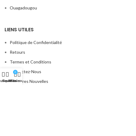
Ouagadougou
LIENS UTILES
Politique de Confidentialité
Retours
Termes et Conditions
Contactez-Nous
0
utique
Souhaits
Mon compte
Panier
Dernières Nouvelles
Localisation
MENU
Profil Facebook
Profil Instagram