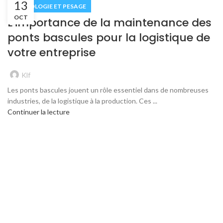
13
MÉTROLOGIE ET PESAGE
OCT
L’importance de la maintenance des
ponts bascules pour la logistique de
votre entreprise
Klf
Les ponts bascules jouent un rôle essentiel dans de nombreuses
industries, de la logistique à la production. Ces ...
Continuer la lecture