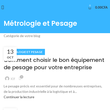
0
0.00
CFA
Métrologie et Pesage
Catégorie de votre blog
13
MÉTROLOGIE ET PESAGE
OCT
Comment choisir le bon équipement
de pesage pour votre entreprise
0
Klf
Le pesage précis est essentiel pour de nombreuses entreprises,
de la production industrielle à la logistique et à...
Continuer la lecture