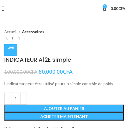
0
0.00
CFA
Accueil
Accessoires
Cliquez pour agrandir
-20%
INDICATEUR A12E simple
80,000.00
CFA
100,000.00
CFA
L’indicateur peut être utilisé pour un simple contrôle de poids
AJOUTER AU PANIER
ACHETER MAINTENANT