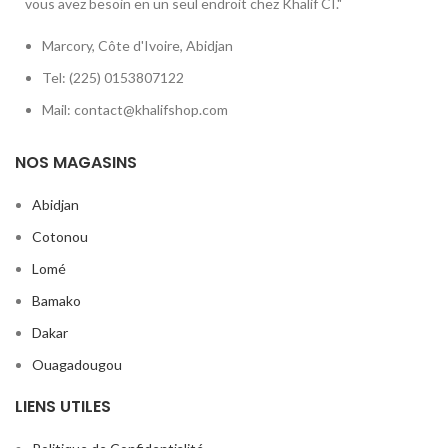
vous avez besoin en un seul endroit chez Khalif CI."
Marcory, Côte d'Ivoire, Abidjan
Tel: (225) 0153807122
Mail: contact@khalifshop.com
NOS MAGASINS
Abidjan
Cotonou
Lomé
Bamako
Dakar
Ouagadougou
LIENS UTILES