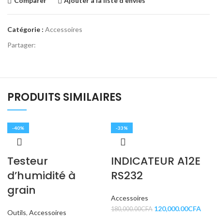
Comparer
Ajouter à la liste d'envies
Catégorie :
Accessoires
Partager:
PRODUITS SIMILAIRES
-40%
-33%
Testeur
INDICATEUR A12E
d’humidité à
RS232
grain
Accessoires
120,000.00
CFA
180,000.00
CFA
Outils
,
Accessoires