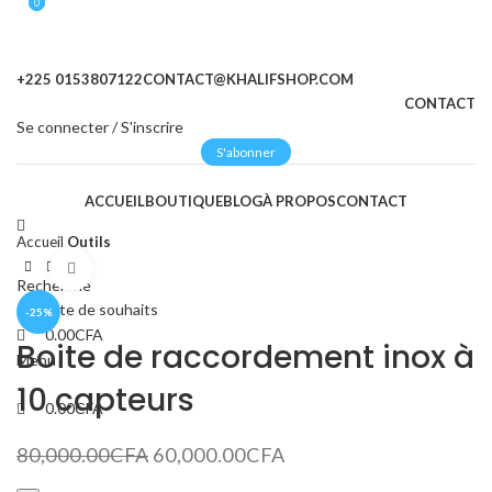
0
0
+225 0153807122
CONTACT@KHALIFSHOP.COM
CONTACT
Se connecter / S'inscrire
S'abonner
ACCUEIL
BOUTIQUE
BLOG
À PROPOS
CONTACT
Accueil
Outils
Cliquez pour agrandir
Recherche
0
Liste de souhaits
-25%
0.00
CFA
Boite de raccordement inox à
Menu
10 capteurs
0.00
CFA
80,000.00
CFA
60,000.00
CFA