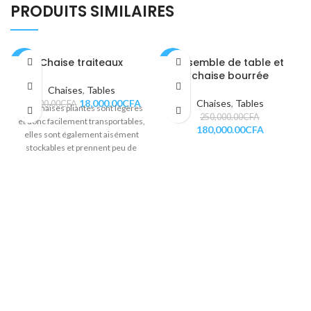
PRODUITS SIMILAIRES
Chaise traiteaux
Ensemble de table et
-31%
-28%
chaise bourrée
Chaises
,
Tables
18,000.00
CFA
Chaises
,
Tables
26,000.00
CFA
Nos chaises pliantes sont légères
250,000.00
CFA
et donc facilement transportables,
180,000.00
CFA
elles sont également aisément
stockables et prennent peu de
place une fois repliées.