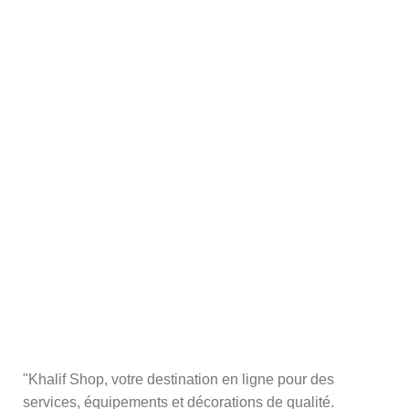
taches, les brûlures, les
bosses et les ecchymoses.
"Khalif Shop, votre destination en ligne pour des
services, équipements et décorations de qualité.