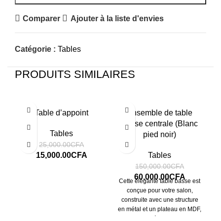
Comparer
Ajouter à la liste d'envies
Catégorie :
Tables
PRODUITS SIMILAIRES
-40%
-60%
-2
Table d’appoint
Ensemble de table
basse centrale (Blanc
Tables
pied noir)
25,000.00
CFA
15,000.00
CFA
Tables
150,000.00
CFA
60,000.00
CFA
Cette élégante table basse est
conçue pour votre salon,
construite avec une structure
en métal et un plateau en MDF,
qui la protège contre les