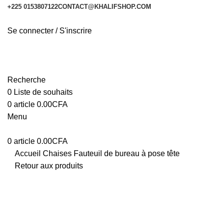
+225 0153807122
CONTACT@KHALIFSHOP.COM
Se connecter / S'inscrire
Recherche
0
Liste de souhaits
0
article
0.00
CFA
Menu
0
article
0.00
CFA
Accueil
Chaises
Fauteuil de bureau à pose tête
Retour aux produits
-36%
Cliquez pour agrandir