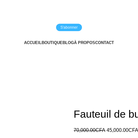
S'abonner
ACCUEIL
BOUTIQUE
BLOG
À PROPOS
CONTACT
Fauteuil de b
70,000.00
CFA
45,000.00
CF