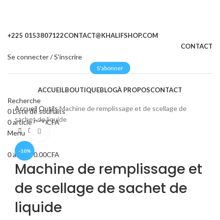
+225 0153807122
CONTACT@KHALIFSHOP.COM
CONTACT
Se connecter / S'inscrire
S'abonner
ACCUEIL
BOUTIQUE
BLOG
À PROPOS
CONTACT
Recherche
Accueil
Outils
Machine de remplissage et de scellage de
0
Liste de souhaits
sachet de liquide
0
article
0.00
CFA
Cliquez pour agrandir
Menu
-10%
0
article
0.00
CFA
Machine de remplissage et
de scellage de sachet de
liquide