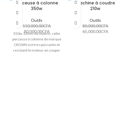
Perceuse à colonne
Machine à coudre
-47%
-19%
-5
350w
210w
Outils
Outils
150,000.00
CFA
80,000.00
CFA
80,000.00
CFA
65,000.00
CFA
350w,13mm de madrin, cette
perçeuse à colonne de marque
CROWN est tres puissante et
resistant le moteur en cooper
garantie