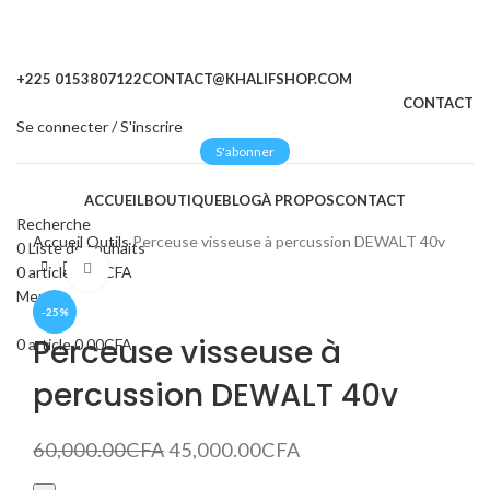
+225 0153807122
CONTACT@KHALIFSHOP.COM
CONTACT
Se connecter / S'inscrire
S'abonner
ACCUEIL
BOUTIQUE
BLOG
À PROPOS
CONTACT
Recherche
Accueil
Outils
Perceuse visseuse à percussion DEWALT 40v
0
Liste de souhaits
Cliquez pour agrandir
0
article
0.00
CFA
Menu
-25%
Perceuse visseuse à
0
article
0.00
CFA
percussion DEWALT 40v
60,000.00
CFA
45,000.00
CFA