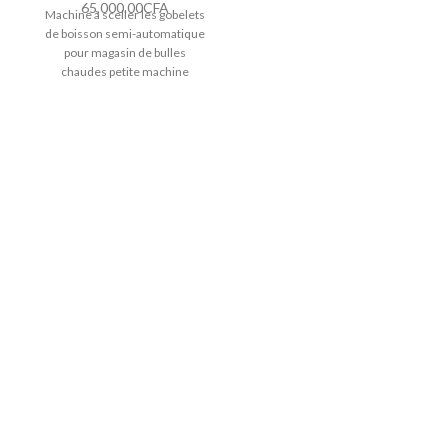
65,000.00
CFA
Machine à sceller les gobelets
de boisson semi-automatique
pour magasin de bulles
chaudes petite machine
manuelle à sceller les gobelets
de jus de boisson