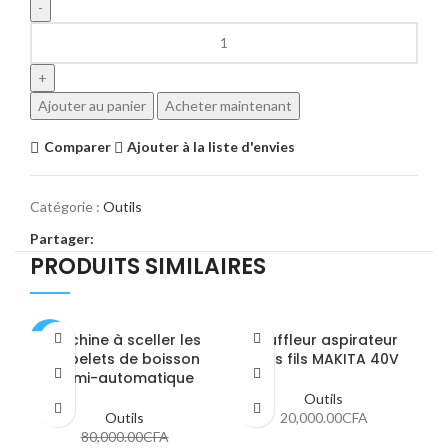
Ajouter au panier
Acheter maintenant
Comparer
Ajouter à la liste d'envies
Catégorie :
Outils
Partager:
PRODUITS SIMILAIRES
Machine à sceller les
Souffleur aspirateur
-19%
-1
gobelets de boisson
sans fils MAKITA 40V
semi-automatique
Outils
Outils
20,000.00
CFA
80,000.00
CFA