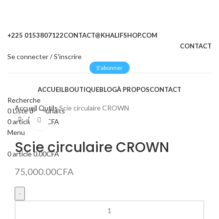
+225 0153807122
CONTACT@KHALIFSHOP.COM
CONTACT
Se connecter / S'inscrire
S'abonner
ACCUEIL
BOUTIQUE
BLOG
À PROPOS
CONTACT
Recherche
Accueil
Outils
Scie circulaire CROWN
0
Liste de souhaits
Cliquez pour agrandir
0
article
0.00
CFA
Menu
Scie circulaire CROWN
0
article
0.00
CFA
75,000.00
CFA