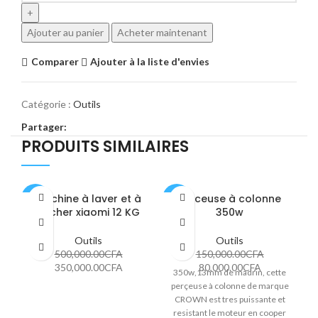
Ajouter au panier
Acheter maintenant
Comparer
Ajouter à la liste d'envies
Catégorie :
Outils
Partager:
PRODUITS SIMILAIRES
Machine à laver et à
Perceuse à colonne
-30%
-47%
-3
sécher xiaomi 12 KG
350w
Outils
Outils
500,000.00
CFA
150,000.00
CFA
350,000.00
CFA
80,000.00
CFA
350w,13mm de madrin, cette
perçeuse à colonne de marque
CROWN est tres puissante et
resistant le moteur en cooper