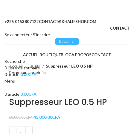
+225 0153807122
CONTACT@KHALIFSHOP.COM
CONTACT
Se connecter / S'inscrire
S'abonner
ACCUEIL
BOUTIQUE
BLOG
À PROPOS
CONTACT
Recherche
Accueil
Outils
Suppresseur LEO 0.5 HP
0
Liste de souhaits
Retour aux produits
0
article
0.00
CFA
-25%
Menu
Cliquez pour agrandir
0
article
0.00
CFA
Suppresseur LEO 0.5 HP
45,000.00
CFA
60,000.00
CFA