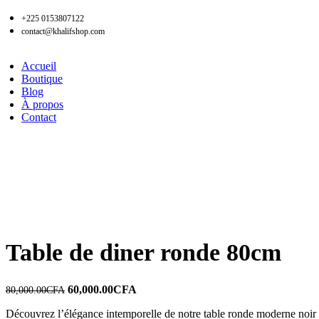
+225 0153807122
contact@khalifshop.com
Accueil
Tables
Table de diner ronde 80cm
Accueil
Chaise traiteaux
18,000.00
CFA
26,000.00
CFA
Boutique
Retour aux produits
Blog
À propos
Balance de précision en acier inoxydable et étanche
10
180,000.00
CFA
Contact
-25%
Cliquez pour agrandir
Table de diner ronde 80cm
60,000.00
CFA
80,000.00
CFA
Découvrez l’élégance intemporelle de notre table ronde moderne noir 