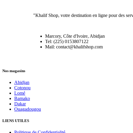
"Khalif Shop, votre destination en ligne pour des ser
Marcory, Côte d'Ivoire, Abidjan
Tel: (225) 0153807122
Mail: contact@khalifshop.com
Nos magasins
Abidjan
Cotonou
Lomé
Bamako
Dakar
Ouagadougou
LIENS UTILES
Politique de Confidentialité