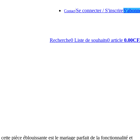
Se connecter / S'inscrire
S'abonn
Contact
Recherche
0
Liste de souhaits
0
article
0.00
CF
ette pièce éblouissante est le mariage parfait de la fonctionnalité et