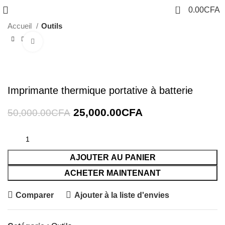
0
0.00
CFA
Accueil
Outils
Cliquez pour agrandir
-50%
Imprimante thermique portative à batterie
25,000.00
CFA
50,000.00
CFA
AJOUTER AU PANIER
ACHETER MAINTENANT
Comparer
Ajouter à la liste d'envies