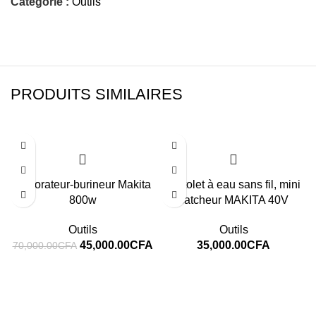
Catégorie :
Outils
PRODUITS SIMILAIRES
-36%
Perforateur-burineur Makita
Pistolet à eau sans fil, mini
800w
catcheur MAKITA 40V
Outils
Outils
45,000.00
CFA
35,000.00
CFA
70,000.00
CFA